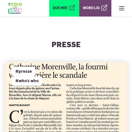
Ouvrir le menu
DOE MEE
WORD LID
PRESSE
#presse
#who's who