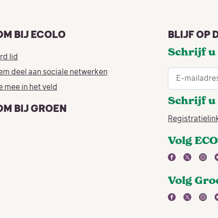
OM BIJ ECOLO
BLIJF OP
Schrijf 
d lid
em deel aan sociale netwerken
 mee in het veld
Schrijf 
OM BIJ GROEN
Registratielin
Volg ECO
facebook
twitter
inst
Volg Gro
facebook
twitter
inst