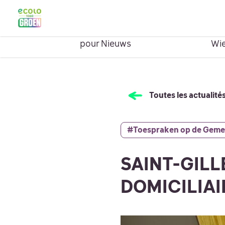
Ouvrir le menu
HOME
NIEUWS
WIE ZIJN W
Montrer le sous-menu
Montrer le s
pour Nieuws
Wie
Toutes les actualité
#Toespraken op de Geme
SAINT-GILL
DOMICILIAI