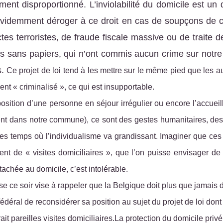
ement disproportionné. L’inviolabilité du domicile est un 
 évidemment déroger à ce droit en cas de soupçons de
tes terroristes, de fraude fiscale massive ou de traite 
s sans papiers, qui n’ont commis aucun crime sur notre t
s.
Ce projet de loi tend à
les
mettre sur le même pied
que les au
t « criminalisé », ce qui est insupportable.
sition d’une personne en séjour irrégulier ou encore l’accueilli
t dans notre commune), ce sont des gestes humanitaires, des 
ces temps où l’individualisme va grandissant. Imaginer que ces l
ent de « visites domiciliaires », que l’on puisse envisager de
ttachée au domicile, c’est intolérable.
e ce soir vise à rappeler que la Belgique doit plus que jamais d
éral de reconsidérer sa position au sujet du projet de loi dont
rait pareilles visites domiciliaires.La protection du domicile privé,