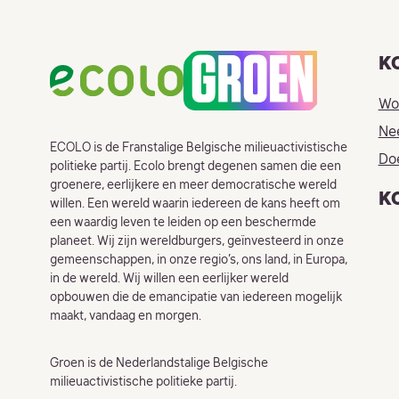
Footer
K
Wor
Ne
ECOLO is de Franstalige Belgische milieuactivistische
Doe
politieke partij. Ecolo brengt degenen samen die een
groenere, eerlijkere en meer democratische wereld
K
willen. Een wereld waarin iedereen de kans heeft om
een ​​waardig leven te leiden op een beschermde
planeet. Wij zijn wereldburgers, geïnvesteerd in onze
gemeenschappen, in onze regio’s, ons land, in Europa,
in de wereld. Wij willen een eerlijker wereld
opbouwen die de emancipatie van iedereen mogelijk
maakt, vandaag en morgen.
Groen is de Nederlandstalige Belgische
milieuactivistische politieke partij.