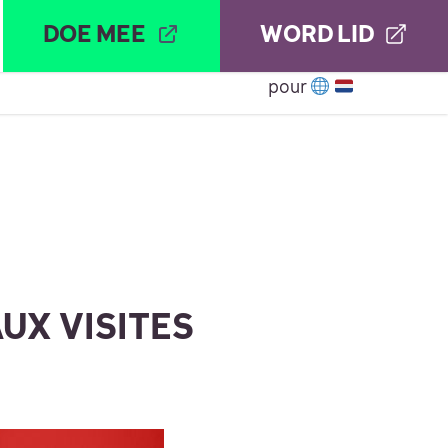
DOE MEE
WORD LID
CONTACT
Montrer le sous-menu
pour
AUX VISITES