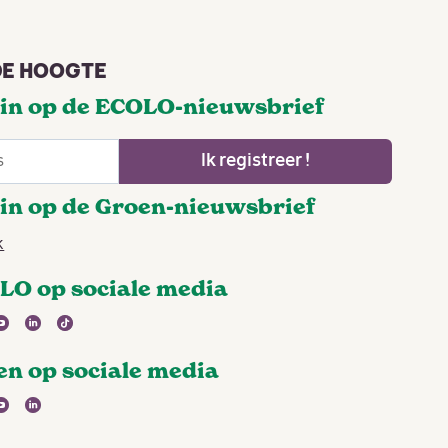
 DE HOOGTE
u in op de ECOLO-nieuwsbrief
Ik registreer !
u in op de Groen-nieuwsbrief
k
LO op sociale media
agram
youtube
linkedin
tiktok
en op sociale media
agram
youtube
linkedin