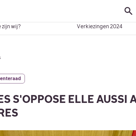
IJ?
VERKIEZINGEN 2024
ous-menu pour
Montrer le sous-menu pour
 zijn wij?
Verkiezingen 2024
s
enteraad
ES S'OPPOSE ELLE AUSSI 
RES